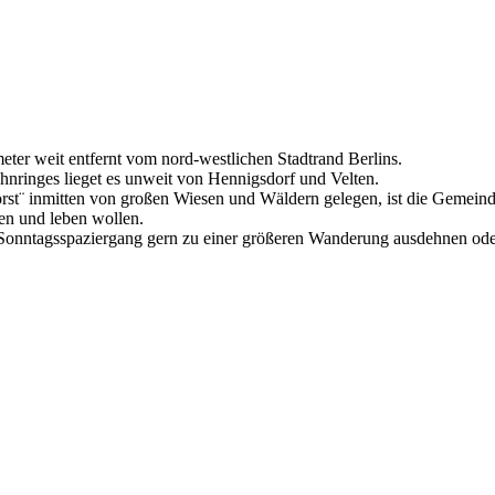
ter weit entfernt vom nord-westlichen Stadtrand Berlins.
hnringes lieget es unweit von Hennigsdorf und Velten.
t¨ inmitten von großen Wiesen und Wäldern gelegen, ist die Gemeinde B
n und leben wollen.
n Sonntagsspaziergang gern zu einer größeren Wanderung ausdehnen ode