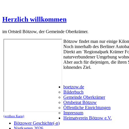
Herzlich willkommen
im Ortsteil Bötzow, der Gemeinde Oberkrämer.
Bötzow findet man nur einige Kilome
Noch innerhalb des Berliner Autoba
Direkt am ¨Regionalpark Krämer Fors
naturverbundener Umgebung wohne
Aber auch für diejenigen, die ihre
lohnendes Ziel.
boetzow.de
Bilderbuch
Gemeinde Oberkrämer
Ortsbeirat Bötzow
Öffentliche Einrichtungen
Impressum
(größere Karte)
Heimatverein Bötzow e.V.
Bötzower Geschichte(-n)
Nistkasten 2026